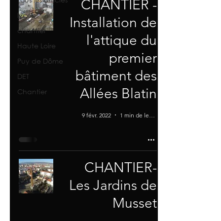
CHANTIER -
lycée
Installation de
chantier
l'attique du
Haute Loire
premier
Puy de Dôme
bâtiment des
DET
Allées Blatin
Chantier
9 févr. 2022
1 min de lecture
CHANTIER-
Les Jardins de
Musset