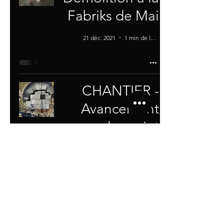
Fabriks de Mai
21 déc. 2021
1 min de lecture
CHANTIER -
Avancement
du projet
Thémis -
Aumoine
Immobilier
25 nov. 2020
1 min de lecture