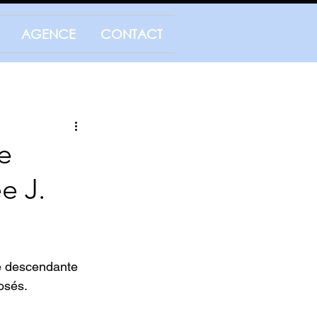
AGENCE
CONTACT
e
e J.
ie descendante 
osés.