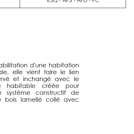
ESQ - APS - APD - PC
abilitation d'une habitation
le, elle vient faire le lien
ervé et inchangé avec le
ce habitable créée pour
e système constructif de
e bois lamellé collé avec