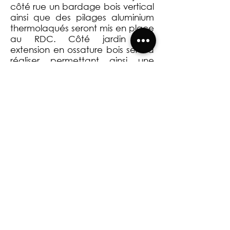
côté rue un bardage bois vertical
ainsi que des pilages aluminium
thermolaqués seront mis en place
au RDC. Côté jardin une
extension en ossature bois sera à
réaliser permettant ainsi une
extension du salon et de l'atelier
au RDC.
Retour à la page HABITAT INDIVIDUEL
CREABIM ARCHITECTES 2026 | Mentions légales |