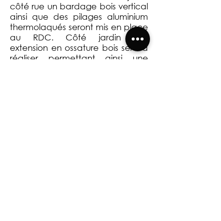
côté rue un bardage bois vertical
ainsi que des pilages aluminium
thermolaqués seront mis en place
au RDC. Côté jardin une
extension en ossature bois sera à
réaliser permettant ainsi une
extension du salon et de l'atelier
au RDC.
Retour à la page HABITAT INDIVIDUEL
CREABIM ARCHITECTES 2026 | Mentions légales |