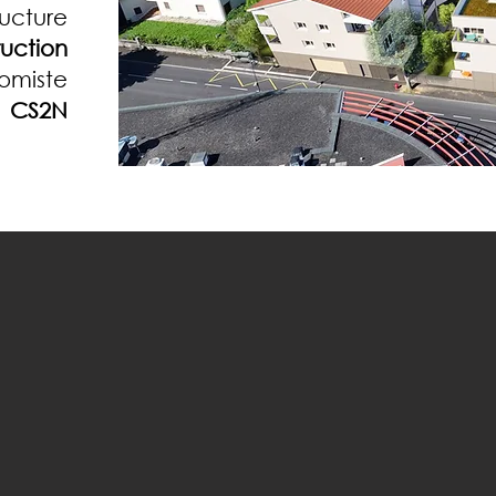
ructure
ruction
omiste
CS2N