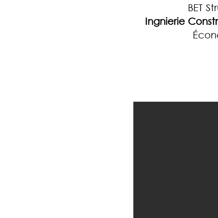
BET St
Ingnierie Const
Écon