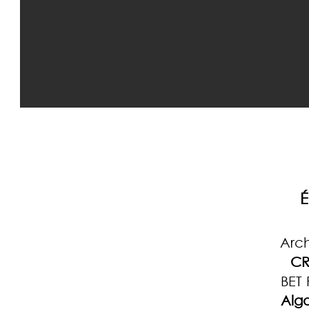
É
Arch
CR
BET 
Alg