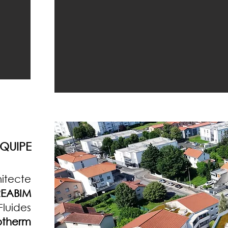
QUIPE
itecte
EABIM
Fluides
otherm