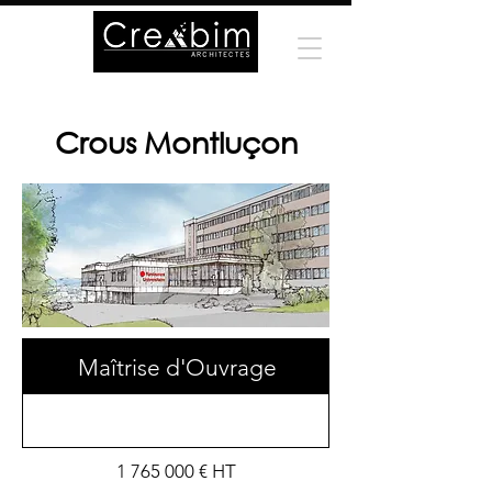
Crous Montluçon
Maîtrise d'Ouvrage
1 765 000
€ HT