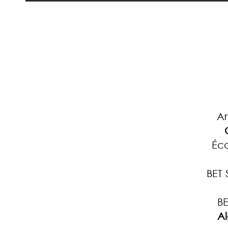
Ar
Éc
BET 
BE
A