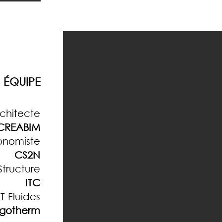
ÉQUIPE
chitecte
CREABIM
onomiste
CS2N
Structure
ITC
T Fluides
lgotherm