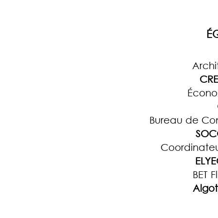
É
Archi
CRE
Écono
Bureau de Con
SOC
Coordinateu
ELYE
BET F
Algo