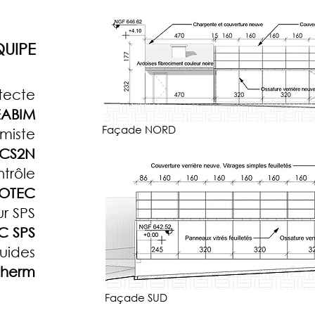
QUIPE
tecte
ABIM
Façade NORD
miste
CS2N
trôle
OTEC
r SPS
C SPS
luides
therm
Façade SUD